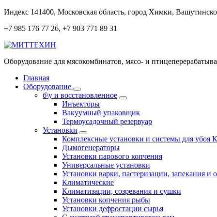
Перейти
Индекс 141400, Московская область, город Химки, Вашутинское
к
+7 985 176 77 26, +7 903 771 89 31
содержанию
Оборудование для мясокомбинатов, мясо- и птицеперерабаты
Главная
Оборудование
б\у и восстановленное
Инъекторы
Вакуумный упаковщик
Термоусадочный резервуар
Установки
Комплексные установки и системы для убоя 
Дымогенераторы
Установки парового копчения
Универсальные установки
Установки варки, пастеризации, запекания и 
Климатические
Климатизации, созревания и сушки
Установки копчения рыбы
Установки дефростации сырья