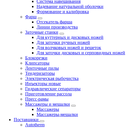
Система навешивания
Надевание натуральной оболочки
Формование и калибровка
Фарш
Отсекатель фарша
Линии производства
Заточные станки
Для куттерных и дисковых ножей
Для заточки ручных ножей
Для волчковых ножей и решеток
Для заточки дисковых и серповидных ножей
Блокорезки
Клипсаторы
Ленточные пилы
Тендеризаторы
Электрическая рыбочистка
Инъекторы новые
Гидравлические сепараторы
Приготовление рассола
Пресс-рамы
Массажеры и мешалки
Массажеры
Массажеры-мешалки
Поставщики
Autotherm