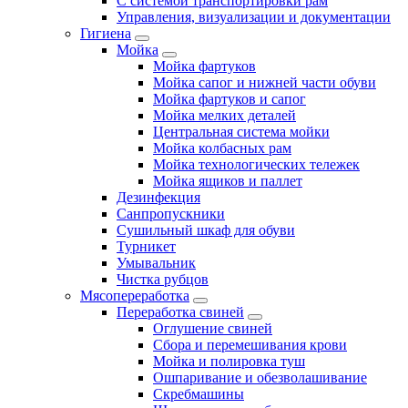
С системой транспортировки рам
Управления, визуализации и документации
Гигиена
Мойка
Мойка фартуков
Мойка сапог и нижней части обуви
Мойка фартуков и сапог
Мойка мелких деталей
Центральная система мойки
Мойка колбасных рам
Мойка технологических тележек
Мойка ящиков и паллет
Дезинфекция
Санпропускники
Сушильный шкаф для обуви
Турникет
Умывальник
Чистка рубцов
Мясопереработка
Переработка свиней
Оглушение свиней
Сбора и перемешивания крови
Мойка и полировка туш
Ошпаривание и обезволашивание
Скребмашины