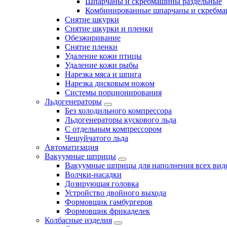
Шпарчаны и скребмашины раздельные
Комбинированные шпарчаны и скребм
Снятие шкурки
Снятие шкурки и пленки
Обезжиривание
Снятие пленки
Удаление кожи птицы
Удаление кожи рыбы
Нарезка мяса и шпига
Нарезка дисковым ножом
Системы порционирования
Льдогенераторы
Без холодильного компрессора
Льдогенераторы кускового льда
С отдельным компрессором
Чешуйчатого льда
Автоматизация
Вакуумные шприцы
Вакуумные шприцы для наполнения всех вид
Волчки-насадки
Дозирующая головка
Устройство двойного выхода
Формовщик гамбургеров
Формовщик фрикаделек
Колбасные изделия