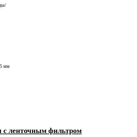
ды/
55 мм
н с ленточным фильтром