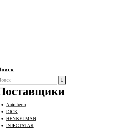
Поиск
оиск
ля:
Поставщики
Autotherm
DICK
HENKELMAN
INJECTSTAR