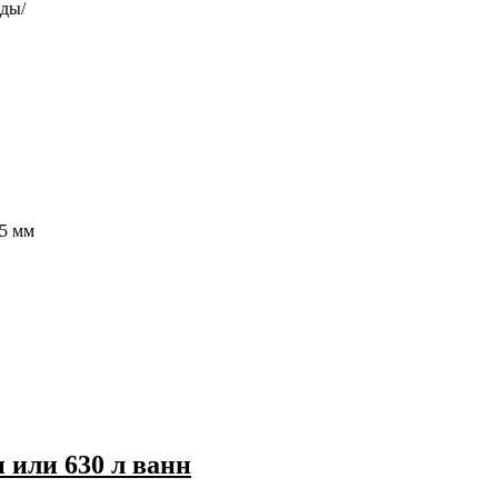
оды/
05 мм
 или 630 л ванн