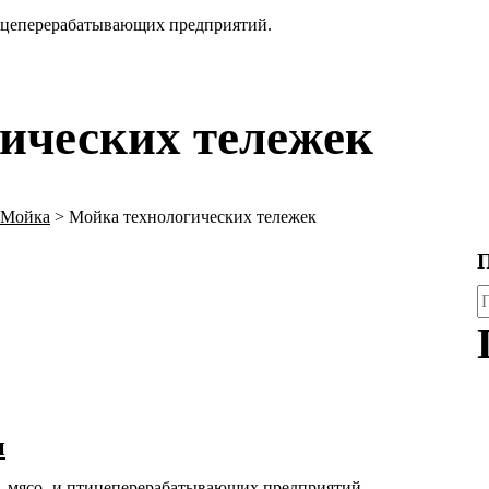
тицеперерабатывающих предприятий.
ических тележек
Мойка
>
Мойка технологических тележек
П
д
н