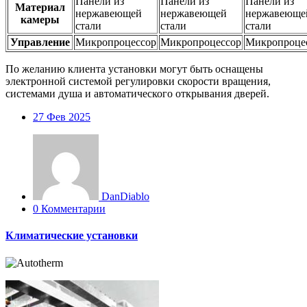
Панели из
Панели из
Панели из
Материал
нержавеющей
нержавеющей
нержавеюще
камеры
стали
стали
стали
Управление
Микропроцессор
Микропроцессор
Микропроце
По желанию клиента установки могут быть оснащены
электронной системой регулировки скорости вращения,
системами душа и автоматического открывания дверей.
27
Фев 2025
DanDiablo
0 Комментарии
Климатические установки