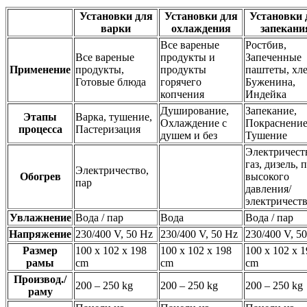
Установки для
Установки для
Установки 
варки
охлаждения
запекани
Все вареные
Ростбив,
Все вареные
продукты и
Запеченные
Применение
продукты,
продукты
паштеты, хле
Готовые блюда
горячего
Буженина,
копчения
Индейка
Душирование,
Запекание,
Этапы
Варка, тушение,
Охлаждение с
Покраснение
процесса
Пастеризация
душем и без
Тушение
Электричест
газ, дизель, 
Электричество,
Обогрев
высокого
пар
давления/
электричест
Увлажнение
Вода / пар
Вода
Вода / пар
Напряжение
230/400 V, 50 Hz
230/400 V, 50 Hz
230/400 V, 5
Размер
100 x 102 x 198
100 x 102 x 198
100 x 102 x 
рамы
cm
cm
cm
Производ./
200 – 250 kg
200 – 250 kg
200 – 250 kg
раму