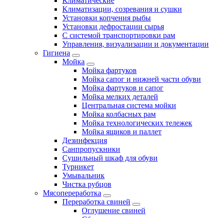
Климатические
Климатизации, созревания и сушки
Установки копчения рыбы
Установки дефростации сырья
С системой транспортировки рам
Управления, визуализации и документации
Гигиена
Мойка
Мойка фартуков
Мойка сапог и нижней части обуви
Мойка фартуков и сапог
Мойка мелких деталей
Центральная система мойки
Мойка колбасных рам
Мойка технологических тележек
Мойка ящиков и паллет
Дезинфекция
Санпропускники
Сушильный шкаф для обуви
Турникет
Умывальник
Чистка рубцов
Мясопереработка
Переработка свиней
Оглушение свиней