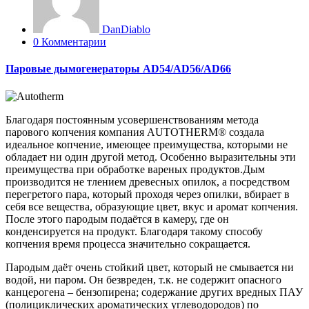
DanDiablo
0 Комментарии
Паровые дымогенераторы AD54/AD56/AD66
Благодаря постоянным усовершенствованиям метода
парового копчения компания AUTOTHERM® создала
идеальное копчение, имеющее преимущества, которыми не
обладает ни один другой метод. Особенно выразительны эти
преимущества при обработке вареных продуктов.Дым
производится не тлением древесных опилок, а посредством
перегретого пара, который проходя через опилки, вбирает в
себя все вещества, образующие цвет, вкус и аромат копчения.
После этого пародым подаётся в камеру, где он
конденсируется на продукт. Благодаря такому способу
копчения время процесса значительно сокращается.
Пародым даёт очень стойкий цвет, который не смывается ни
водой, ни паром. Он безвреден, т.к. не содержит опасного
канцерогена – бензопирена; содержание других вредных ПАУ
(полициклических ароматических углеводородов) по