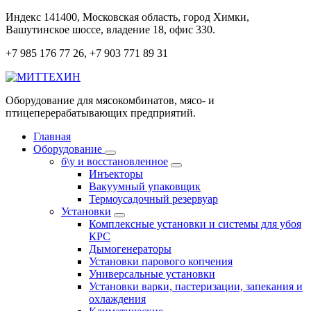
Перейти
Индекс 141400, Московская область, город Химки,
к
Вашутинское шоссе, владение 18, офис 330.
содержанию
+7 985 176 77 26, +7 903 771 89 31
Оборудование для мясокомбинатов, мясо- и
птицеперерабатывающих предприятий.
Главная
Оборудование
б\у и восстановленное
Инъекторы
Вакуумный упаковщик
Термоусадочный резервуар
Установки
Комплексные установки и системы для убоя
КРС
Дымогенераторы
Установки парового копчения
Универсальные установки
Установки варки, пастеризации, запекания и
охлаждения