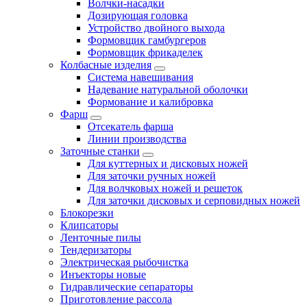
Волчки-насадки
Дозирующая головка
Устройство двойного выхода
Формовщик гамбургеров
Формовщик фрикаделек
Колбасные изделия
Система навешивания
Надевание натуральной оболочки
Формование и калибровка
Фарш
Отсекатель фарша
Линии производства
Заточные станки
Для куттерных и дисковых ножей
Для заточки ручных ножей
Для волчковых ножей и решеток
Для заточки дисковых и серповидных ножей
Блокорезки
Клипсаторы
Ленточные пилы
Тендеризаторы
Электрическая рыбочистка
Инъекторы новые
Гидравлические сепараторы
Приготовление рассола