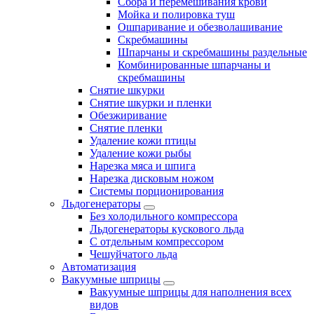
Сбора и перемешивания крови
Мойка и полировка туш
Ошпаривание и обезволашивание
Скребмашины
Шпарчаны и скребмашины раздельные
Комбинированные шпарчаны и
скребмашины
Снятие шкурки
Снятие шкурки и пленки
Обезжиривание
Снятие пленки
Удаление кожи птицы
Удаление кожи рыбы
Нарезка мяса и шпига
Нарезка дисковым ножом
Системы порционирования
Льдогенераторы
Без холодильного компрессора
Льдогенераторы кускового льда
С отдельным компрессором
Чешуйчатого льда
Автоматизация
Вакуумные шприцы
Вакуумные шприцы для наполнения всех
видов