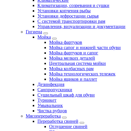
Климатические
Климатизации, созревания и сушки
Установки копчения рыбы
Установки дефростации сырья
С системой транспортировки рам
Управления, визуализации и документации
Гигиена
Мойка
Мойка фартуков
Мойка сапог и нижней части обуви
Мойка фартуков и сапог
Мойка мелких деталей
Центральная система мойки
Мойка колбасных рам
Мойка технологических тележек
Мойка ящиков и паллет
Дезинфекция
Санпропускники
Сушильный шкаф для обуви
Турникет
Умывальник
Чистка рубцов
Мясопереработка
Переработка свиней
Оглушение свиней