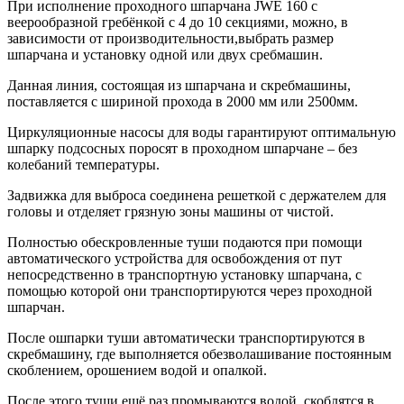
При исполнение проходного шпарчана JWE 160 с
веерообразной гребёнкой с 4 до 10 секциями, можно, в
зависимости от производительности,выбрать размер
шпарчана и установку одной или двух сребмашин.
Данная линия, состоящая из шпарчана и скребмашины,
поставляется с шириной прохода в 2000 мм или 2500мм.
Циркуляционные насосы для воды гарантируют оптимальную
шпарку подсосных поросят в проходном шпарчане – без
колебаний температуры.
Задвижка для выброса соединена решеткой с держателем для
головы и отделяет грязную зоны машины от чистой.
Полностью обескровленные туши подаются при помощи
автоматического устройства для освобождения от пут
непосредственно в транспортную установку шпарчана, с
помощью которой они транспортируются через проходной
шпарчан.
После ошпарки туши автоматически транспортируются в
скребмашину, где выполняется обезволашивание постоянным
скоблением, орошением водой и опалкой.
После этого туши ещё раз промываются водой, скоблятся в