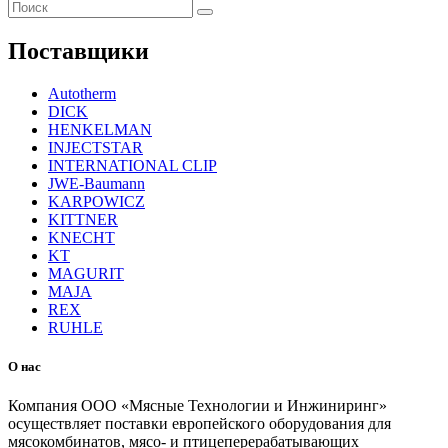
Поиск
для:
Поставщики
Autotherm
DICK
HENKELMAN
INJECTSTAR
INTERNATIONAL CLIP
JWE-Baumann
KARPOWICZ
KITTNER
KNECHT
KT
MAGURIT
MAJA
REX
RUHLE
О нас
Компания ООО «Мясные Технологии и Инжиниринг»
осуществляет поставки европейского оборудования для
мясокомбинатов, мясо- и птицеперерабатывающих