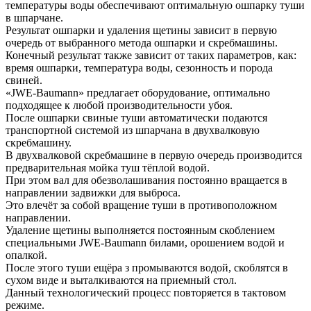
температуры воды обеспечивают оптимальную ошпарку туши
в шпарчане.
Результат ошпарки и удаления щетины зависит в первую
очередь от выбранного метода ошпарки и скребмашины.
Конечный результат также зависит от таких параметров, как:
время ошпарки, температура воды, сезонность и порода
свиней.
«JWE-Baumann» предлагает оборудование, оптимально
подходящее к любой производительности убоя.
После ошпарки свиные туши автоматически подаются
транспортной системой из шпарчана в двухвалковую
скребмашину.
В двухвалковой скребмашине в первую очередь производится
предварительная мойка туш тёплой водой.
При этом вал для обезволашивания постоянно вращается в
направлении задвижки для выброса.
Это влечёт за собой вращение туши в противоположном
направлении.
Удаление щетины выполняется постоянным скоблением
специальными JWE-Baumann билами, орошением водой и
опалкой.
После этого туши ещёра з промываются водой, скоблятся в
сухом виде и выталкиваются на приемный стол.
Данный технологический процесс повторяется в тактовом
режиме.