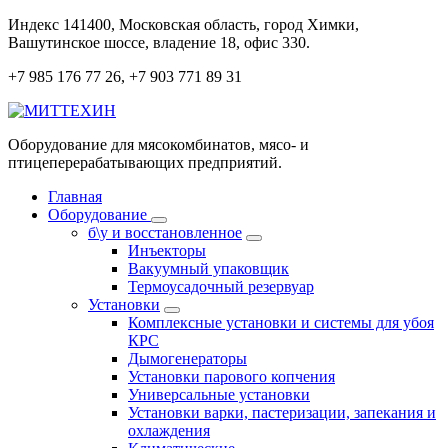
Перейти
Индекс 141400, Московская область, город Химки,
к
Вашутинское шоссе, владение 18, офис 330.
содержанию
+7 985 176 77 26, +7 903 771 89 31
Оборудование для мясокомбинатов, мясо- и
птицеперерабатывающих предприятий.
Главная
Оборудование
б\у и восстановленное
Инъекторы
Вакуумный упаковщик
Термоусадочный резервуар
Установки
Комплексные установки и системы для убоя
КРС
Дымогенераторы
Установки парового копчения
Универсальные установки
Установки варки, пастеризации, запекания и
охлаждения