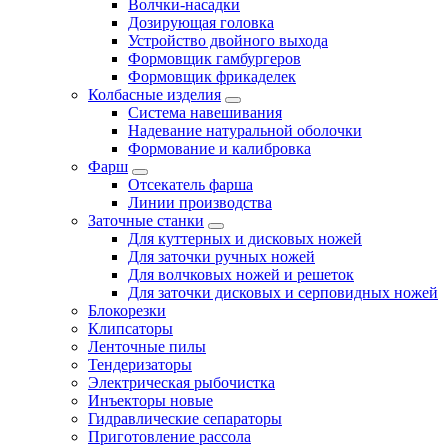
Волчки-насадки
Дозирующая головка
Устройство двойного выхода
Формовщик гамбургеров
Формовщик фрикаделек
Колбасные изделия
Система навешивания
Надевание натуральной оболочки
Формование и калибровка
Фарш
Отсекатель фарша
Линии производства
Заточные станки
Для куттерных и дисковых ножей
Для заточки ручных ножей
Для волчковых ножей и решеток
Для заточки дисковых и серповидных ножей
Блокорезки
Клипсаторы
Ленточные пилы
Тендеризаторы
Электрическая рыбочистка
Инъекторы новые
Гидравлические сепараторы
Приготовление рассола