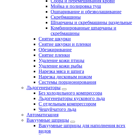
Сбора и перемешивания крови
Мойка и полировка туш
Ошпаривание и обезволашивание
Скребмашины
Шпарчаны и скребмашины раздельные
Комбинированные шпарчаны и
скребмашины
Снятие шкурки
Снятие шкурки и пленки
Обезжиривание
Снятие пленки
Удаление кожи птицы
Удаление кожи рыбы
Нарезка мяса и шпига
Нарезка дисковым ножом
Системы порционирования
Льдогенераторы
Без холодильного компрессора
Льдогенераторы кускового льда
С отдельным компрессором
Чешуйчатого льда
Автоматизация
Вакуумные шприцы
Вакуумные шприцы для наполнения всех
видов