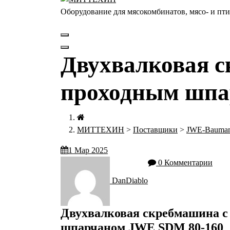
Оборудование для мясокомбинатов, мясо- и п
Двухвалковая с
проходным шпа
МИТТЕХИН
>
Поставщики
>
JWE-Bauma
1
Мар 2025
0 Комментарии
DanDiablo
Двухвалковая скребмашина с
шпарчаном JWE SDM 80-160