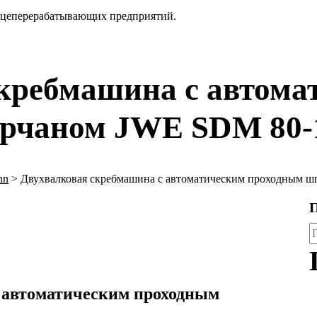
тицеперерабатывающих предприятий.
кребмашина с автома
рчаном JWE SDM 80-
nn
>
Двухвалковая скребмашина с автоматическим проходным 
П
д
 автоматическим проходным