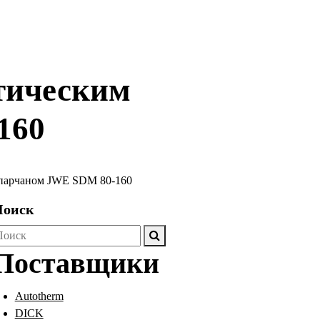
тическим
160
шпарчаном JWE SDM 80-160
Поиск
оиск
ля:
Поставщики
Autotherm
DICK