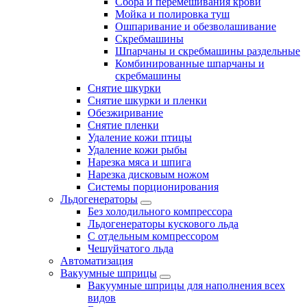
Сбора и перемешивания крови
Мойка и полировка туш
Ошпаривание и обезволашивание
Скребмашины
Шпарчаны и скребмашины раздельные
Комбинированные шпарчаны и
скребмашины
Снятие шкурки
Снятие шкурки и пленки
Обезжиривание
Снятие пленки
Удаление кожи птицы
Удаление кожи рыбы
Нарезка мяса и шпига
Нарезка дисковым ножом
Системы порционирования
Льдогенераторы
Без холодильного компрессора
Льдогенераторы кускового льда
С отдельным компрессором
Чешуйчатого льда
Автоматизация
Вакуумные шприцы
Вакуумные шприцы для наполнения всех
видов