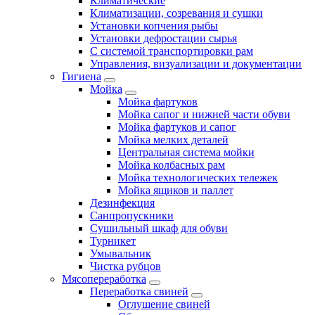
Климатические
Климатизации, созревания и сушки
Установки копчения рыбы
Установки дефростации сырья
С системой транспортировки рам
Управления, визуализации и документации
Гигиена
Мойка
Мойка фартуков
Мойка сапог и нижней части обуви
Мойка фартуков и сапог
Мойка мелких деталей
Центральная система мойки
Мойка колбасных рам
Мойка технологических тележек
Мойка ящиков и паллет
Дезинфекция
Санпропускники
Сушильный шкаф для обуви
Турникет
Умывальник
Чистка рубцов
Мясопереработка
Переработка свиней
Оглушение свиней