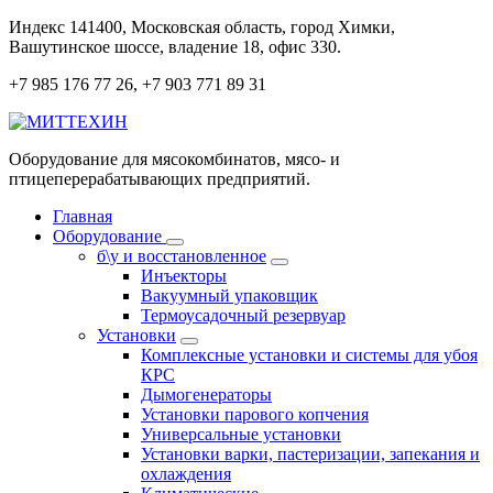
Перейти
Индекс 141400, Московская область, город Химки,
к
Вашутинское шоссе, владение 18, офис 330.
содержанию
+7 985 176 77 26, +7 903 771 89 31
Оборудование для мясокомбинатов, мясо- и
птицеперерабатывающих предприятий.
Главная
Оборудование
б\у и восстановленное
Инъекторы
Вакуумный упаковщик
Термоусадочный резервуар
Установки
Комплексные установки и системы для убоя
КРС
Дымогенераторы
Установки парового копчения
Универсальные установки
Установки варки, пастеризации, запекания и
охлаждения