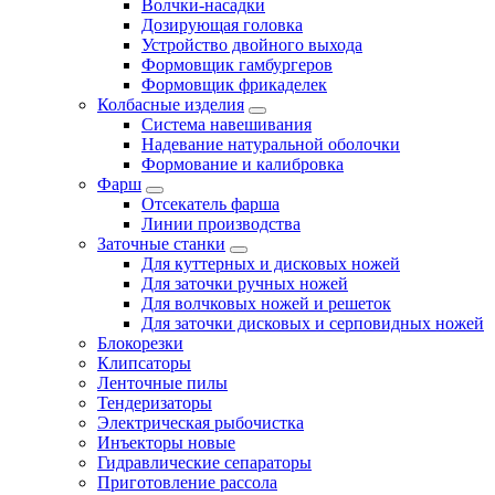
Волчки-насадки
Дозирующая головка
Устройство двойного выхода
Формовщик гамбургеров
Формовщик фрикаделек
Колбасные изделия
Система навешивания
Надевание натуральной оболочки
Формование и калибровка
Фарш
Отсекатель фарша
Линии производства
Заточные станки
Для куттерных и дисковых ножей
Для заточки ручных ножей
Для волчковых ножей и решеток
Для заточки дисковых и серповидных ножей
Блокорезки
Клипсаторы
Ленточные пилы
Тендеризаторы
Электрическая рыбочистка
Инъекторы новые
Гидравлические сепараторы
Приготовление рассола