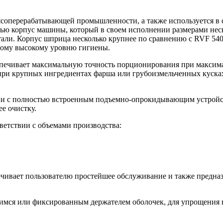
соперерабатывающей промышленности, а также используется в 
ю корпус машины, который в своем исполнении размерами неско
али. Корпус шприца несколько крупнее по сравнению с RVF 54
амому высокому уровню гигиены.
печивает максимальную точность порционирования при максима
при крупных ингредиентах фарша или грубоизмельченных кусках 
и с полностью встроенным подъемно-опрокидывающим устройств
е очистку.
тветствии с объемами производства:
ечивает пользователю простейшее обслуживание и также предна
ся или фиксированным держателем оболочек, для упрощения п