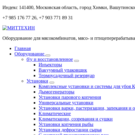
Перейти
Индекс 141400, Московская область, город Химки, Вашутинское
к
+7 985 176 77 26, +7 903 771 89 31
содержанию
Оборудование для мясокомбинатов, мясо- и птицеперерабаты
Главная
Оборудование
б\у и восстановленное
Инъекторы
Вакуумный упаковщик
Термоусадочный резервуар
Установки
Комплексные установки и системы для убоя 
Дымогенераторы
Установки парового копчения
Универсальные установки
Установки варки, пастеризации, запекания и 
Климатические
Климатизации, созревания и сушки
Установки копчения рыбы
Установки дефростации сырья