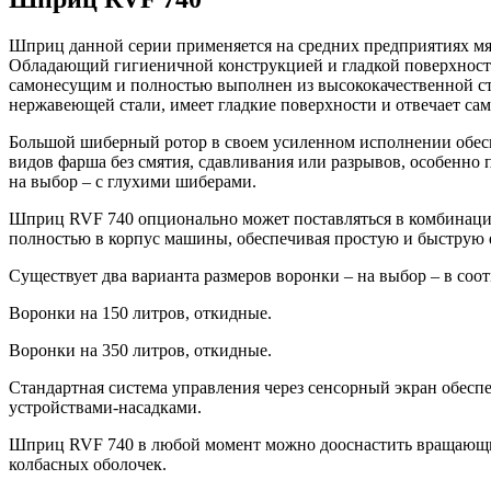
Шприц данной серии применяется на средних предприятиях мя
Обладающий гигиеничной конструкцией и гладкой поверхность
самонесущим и полностью выполнен из высококачественной ст
нержавеющей стали, имеет гладкие поверхности и отвечает с
Большой шиберный ротор в своем усиленном исполнении обес
видов фарша без смятия, сдавливания или разрывов, особенно 
на выбор – с глухими шиберами.
Шприц RVF 740 опционально может поставляться в комбинаци
полностью в корпус машины, обеспечивая простую и быструю е
Существует два варианта размеров воронки – на выбор – в соо
Воронки на 150 литров, откидные.
Воронки на 350 литров, откидные.
Стандартная система управления через сенсорный экран обесп
устройствами-насадками.
Шприц RVF 740 в любой момент можно дооснастить вращающим
колбасных оболочек.