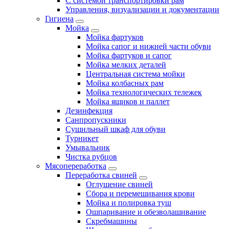
С системой транспортировки рам
Управления, визуализации и документации
Гигиена
Мойка
Мойка фартуков
Мойка сапог и нижней части обуви
Мойка фартуков и сапог
Мойка мелких деталей
Центральная система мойки
Мойка колбасных рам
Мойка технологических тележек
Мойка ящиков и паллет
Дезинфекция
Санпропускники
Сушильный шкаф для обуви
Турникет
Умывальник
Чистка рубцов
Мясопереработка
Переработка свиней
Оглушение свиней
Сбора и перемешивания крови
Мойка и полировка туш
Ошпаривание и обезволашивание
Скребмашины