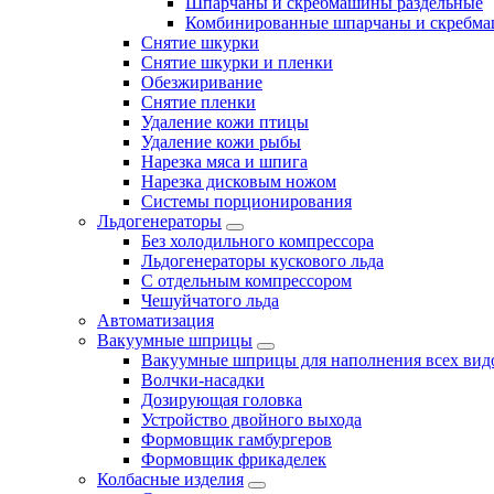
Шпарчаны и скребмашины раздельные
Комбинированные шпарчаны и скребм
Снятие шкурки
Снятие шкурки и пленки
Обезжиривание
Снятие пленки
Удаление кожи птицы
Удаление кожи рыбы
Нарезка мяса и шпига
Нарезка дисковым ножом
Системы порционирования
Льдогенераторы
Без холодильного компрессора
Льдогенераторы кускового льда
С отдельным компрессором
Чешуйчатого льда
Автоматизация
Вакуумные шприцы
Вакуумные шприцы для наполнения всех вид
Волчки-насадки
Дозирующая головка
Устройство двойного выхода
Формовщик гамбургеров
Формовщик фрикаделек
Колбасные изделия