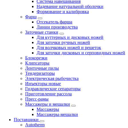
Система навешивания
Надевание натуральной оболочки
Формование и калибровка
Фарш
Отсекатель фарша
Линии производства
Заточные станки
Для куттерных и дисковых ножей
Для заточки ручных ножей
Для волчковых ножей и решеток
Для заточки дисковых и серповидных ножей
Блокорезки
Клипсаторы
Ленточные пилы
Тендеризаторы
Электрическая рыбочистка
Инъекторы новые
Гидравлические сепараторы
Приготовление рассола
Пресс-рамы
Массажеры и мешалки
Массажеры
Массажеры-мешалки
Поставщики
Autotherm