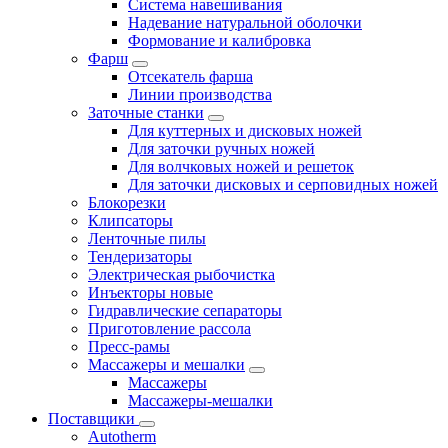
Система навешивания
Надевание натуральной оболочки
Формование и калибровка
Фарш
Отсекатель фарша
Линии производства
Заточные станки
Для куттерных и дисковых ножей
Для заточки ручных ножей
Для волчковых ножей и решеток
Для заточки дисковых и серповидных ножей
Блокорезки
Клипсаторы
Ленточные пилы
Тендеризаторы
Электрическая рыбочистка
Инъекторы новые
Гидравлические сепараторы
Приготовление рассола
Пресс-рамы
Массажеры и мешалки
Массажеры
Массажеры-мешалки
Поставщики
Autotherm