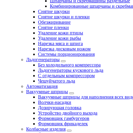
Шпарчаны и скребмашины раздельные
Комбинированные шпарчаны и скребм
Снятие шкурки
Снятие шкурки и пленки
Обезжиривание
Снятие пленки
Удаление кожи птицы
Удаление кожи рыбы
Нарезка мяса и шпига
Нарезка дисковым ножом
Системы порционирования
Льдогенераторы
Без холодильного компрессора
Льдогенераторы кускового льда
С отдельным компрессором
Чешуйчатого льда
Автоматизация
Вакуумные шприцы
Вакуумные шприцы для наполнения всех вид
Волчки-насадки
Дозирующая головка
Устройство двойного выхода
Формовщик гамбургеров
Формовщик фрикаделек
Колбасные изделия