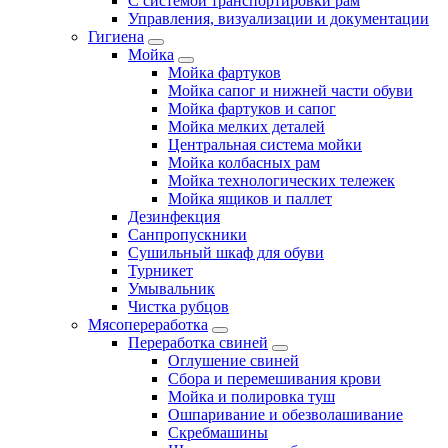
С системой транспортировки рам
Управления, визуализации и документации
Гигиена
Мойка
Мойка фартуков
Мойка сапог и нижней части обуви
Мойка фартуков и сапог
Мойка мелких деталей
Центральная система мойки
Мойка колбасных рам
Мойка технологических тележек
Мойка ящиков и паллет
Дезинфекция
Санпропускники
Сушильный шкаф для обуви
Турникет
Умывальник
Чистка рубцов
Мясопереработка
Переработка свиней
Оглушение свиней
Сбора и перемешивания крови
Мойка и полировка туш
Ошпаривание и обезволашивание
Скребмашины