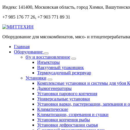
Перейти
Индекс 141400, Московская область, город Химки, Вашутинское
к
+7 985 176 77 26, +7 903 771 89 31
содержанию
Оборудование для мясокомбинатов, мясо- и птицеперерабаты
Главная
Оборудование
б\у и восстановленное
Инъекторы
Вакуумный упаковщик
Термоусадочный резервуар
Установки
Комплексные установки и системы для убоя 
Дымогенераторы
Установки парового копчения
Универсальные установки
Установки варки, пастеризации, запекания и 
Климатические
Климатизации, созревания и сушки
Установки копчения рыбы
Установки дефростации сырья