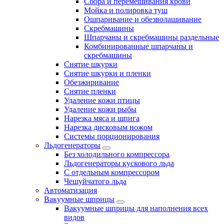
Сбора и перемешивания крови
Мойка и полировка туш
Ошпаривание и обезволашивание
Скребмашины
Шпарчаны и скребмашины раздельные
Комбинированные шпарчаны и
скребмашины
Снятие шкурки
Снятие шкурки и пленки
Обезжиривание
Снятие пленки
Удаление кожи птицы
Удаление кожи рыбы
Нарезка мяса и шпига
Нарезка дисковым ножом
Системы порционирования
Льдогенераторы
Без холодильного компрессора
Льдогенераторы кускового льда
С отдельным компрессором
Чешуйчатого льда
Автоматизация
Вакуумные шприцы
Вакуумные шприцы для наполнения всех
видов