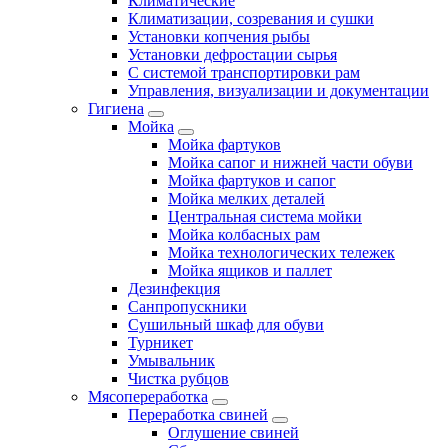
Климатические
Климатизации, созревания и сушки
Установки копчения рыбы
Установки дефростации сырья
С системой транспортировки рам
Управления, визуализации и документации
Гигиена
Мойка
Мойка фартуков
Мойка сапог и нижней части обуви
Мойка фартуков и сапог
Мойка мелких деталей
Центральная система мойки
Мойка колбасных рам
Мойка технологических тележек
Мойка ящиков и паллет
Дезинфекция
Санпропускники
Сушильный шкаф для обуви
Турникет
Умывальник
Чистка рубцов
Мясопереработка
Переработка свиней
Оглушение свиней