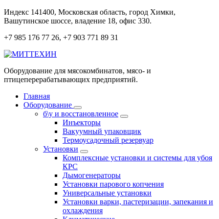
Перейти
Индекс 141400, Московская область, город Химки,
к
Вашутинское шоссе, владение 18, офис 330.
содержанию
+7 985 176 77 26, +7 903 771 89 31
Оборудование для мясокомбинатов, мясо- и
птицеперерабатывающих предприятий.
Главная
Оборудование
б\у и восстановленное
Инъекторы
Вакуумный упаковщик
Термоусадочный резервуар
Установки
Комплексные установки и системы для убоя
КРС
Дымогенераторы
Установки парового копчения
Универсальные установки
Установки варки, пастеризации, запекания и
охлаждения