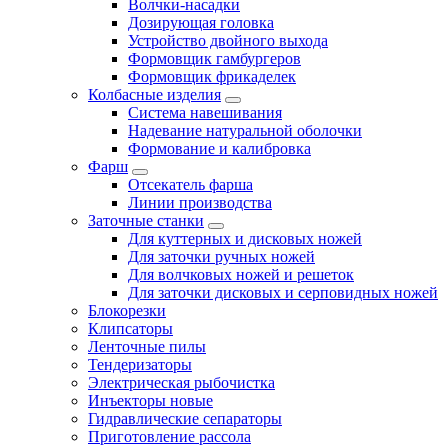
Волчки-насадки
Дозирующая головка
Устройство двойного выхода
Формовщик гамбургеров
Формовщик фрикаделек
Колбасные изделия
Система навешивания
Надевание натуральной оболочки
Формование и калибровка
Фарш
Отсекатель фарша
Линии производства
Заточные станки
Для куттерных и дисковых ножей
Для заточки ручных ножей
Для волчковых ножей и решеток
Для заточки дисковых и серповидных ножей
Блокорезки
Клипсаторы
Ленточные пилы
Тендеризаторы
Электрическая рыбочистка
Инъекторы новые
Гидравлические сепараторы
Приготовление рассола