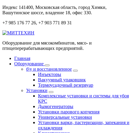
Перейти
Индекс 141400, Московская область, город Химки,
к
Вашутинское шоссе, владение 18, офис 330.
содержанию
+7 985 176 77 26, +7 903 771 89 31
Оборудование для мясокомбинатов, мясо- и
птицеперерабатывающих предприятий.
Главная
Оборудование
б\у и восстановленное
Инъекторы
Вакуумный упаковщик
Термоусадочный резервуар
Установки
Комплексные установки и системы для убоя
КРС
Дымогенераторы
Установки парового копчения
Универсальные установки
Установки варки, пастеризации, запекания и
охлаждения