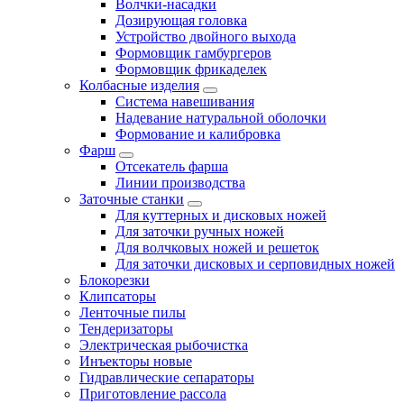
Волчки-насадки
Дозирующая головка
Устройство двойного выхода
Формовщик гамбургеров
Формовщик фрикаделек
Колбасные изделия
Система навешивания
Надевание натуральной оболочки
Формование и калибровка
Фарш
Отсекатель фарша
Линии производства
Заточные станки
Для куттерных и дисковых ножей
Для заточки ручных ножей
Для волчковых ножей и решеток
Для заточки дисковых и серповидных ножей
Блокорезки
Клипсаторы
Ленточные пилы
Тендеризаторы
Электрическая рыбочистка
Инъекторы новые
Гидравлические сепараторы
Приготовление рассола