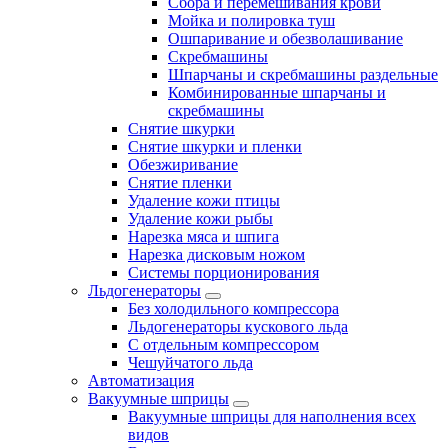
Сбора и перемешивания крови
Мойка и полировка туш
Ошпаривание и обезволашивание
Скребмашины
Шпарчаны и скребмашины раздельные
Комбинированные шпарчаны и
скребмашины
Снятие шкурки
Снятие шкурки и пленки
Обезжиривание
Снятие пленки
Удаление кожи птицы
Удаление кожи рыбы
Нарезка мяса и шпига
Нарезка дисковым ножом
Системы порционирования
Льдогенераторы
Без холодильного компрессора
Льдогенераторы кускового льда
С отдельным компрессором
Чешуйчатого льда
Автоматизация
Вакуумные шприцы
Вакуумные шприцы для наполнения всех
видов