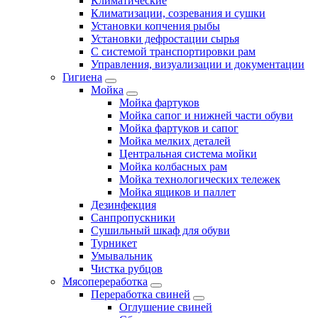
Климатические
Климатизации, созревания и сушки
Установки копчения рыбы
Установки дефростации сырья
С системой транспортировки рам
Управления, визуализации и документации
Гигиена
Мойка
Мойка фартуков
Мойка сапог и нижней части обуви
Мойка фартуков и сапог
Мойка мелких деталей
Центральная система мойки
Мойка колбасных рам
Мойка технологических тележек
Мойка ящиков и паллет
Дезинфекция
Санпропускники
Сушильный шкаф для обуви
Турникет
Умывальник
Чистка рубцов
Мясопереработка
Переработка свиней
Оглушение свиней