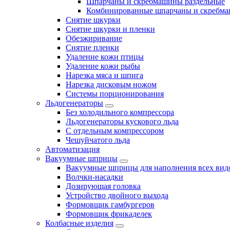
Шпарчаны и скребмашины раздельные
Комбинированные шпарчаны и скребм
Снятие шкурки
Снятие шкурки и пленки
Обезжиривание
Снятие пленки
Удаление кожи птицы
Удаление кожи рыбы
Нарезка мяса и шпига
Нарезка дисковым ножом
Системы порционирования
Льдогенераторы
Без холодильного компрессора
Льдогенераторы кускового льда
С отдельным компрессором
Чешуйчатого льда
Автоматизация
Вакуумные шприцы
Вакуумные шприцы для наполнения всех вид
Волчки-насадки
Дозирующая головка
Устройство двойного выхода
Формовщик гамбургеров
Формовщик фрикаделек
Колбасные изделия