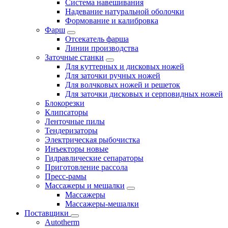
Система навешивания
Надевание натуральной оболочки
Формование и калибровка
Фарш
Отсекатель фарша
Линии производства
Заточные станки
Для куттерных и дисковых ножей
Для заточки ручных ножей
Для волчковых ножей и решеток
Для заточки дисковых и серповидных ножей
Блокорезки
Клипсаторы
Ленточные пилы
Тендеризаторы
Электрическая рыбочистка
Инъекторы новые
Гидравлические сепараторы
Приготовление рассола
Пресс-рамы
Массажеры и мешалки
Массажеры
Массажеры-мешалки
Поставщики
Autotherm