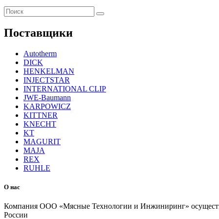
Поиск
для:
Поставщики
Autotherm
DICK
HENKELMAN
INJECTSTAR
INTERNATIONAL CLIP
JWE-Baumann
KARPOWICZ
KITTNER
KNECHT
KT
MAGURIT
MAJA
REX
RUHLE
О нас
Компания ООО «Мясные Технологии и Инжиниринг» осуществля
России