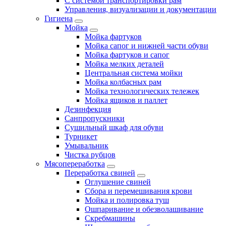
С системой транспортировки рам
Управления, визуализации и документации
Гигиена
Мойка
Мойка фартуков
Мойка сапог и нижней части обуви
Мойка фартуков и сапог
Мойка мелких деталей
Центральная система мойки
Мойка колбасных рам
Мойка технологических тележек
Мойка ящиков и паллет
Дезинфекция
Санпропускники
Сушильный шкаф для обуви
Турникет
Умывальник
Чистка рубцов
Мясопереработка
Переработка свиней
Оглушение свиней
Сбора и перемешивания крови
Мойка и полировка туш
Ошпаривание и обезволашивание
Скребмашины