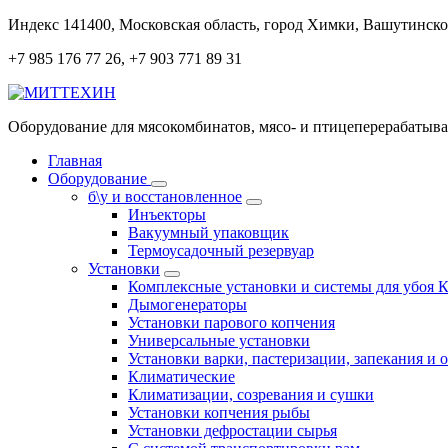
Перейти
Индекс 141400, Московская область, город Химки, Вашутинское
к
+7 985 176 77 26, +7 903 771 89 31
содержанию
Оборудование для мясокомбинатов, мясо- и птицеперерабаты
Главная
Оборудование
б\у и восстановленное
Инъекторы
Вакуумный упаковщик
Термоусадочный резервуар
Установки
Комплексные установки и системы для убоя 
Дымогенераторы
Установки парового копчения
Универсальные установки
Установки варки, пастеризации, запекания и 
Климатические
Климатизации, созревания и сушки
Установки копчения рыбы
Установки дефростации сырья