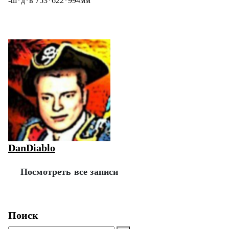
-ш*д*в 753*622*994мм
DanDiablo
Посмотреть все записи
Поиск