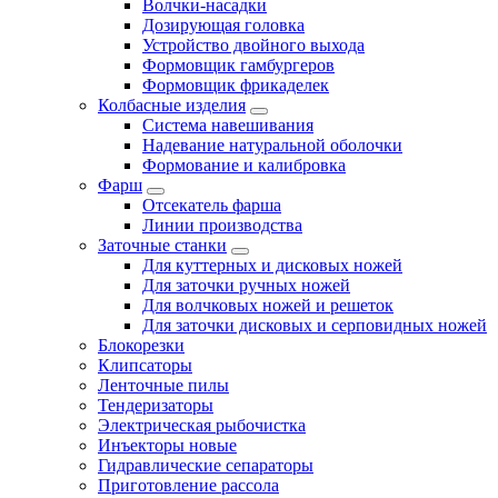
Волчки-насадки
Дозирующая головка
Устройство двойного выхода
Формовщик гамбургеров
Формовщик фрикаделек
Колбасные изделия
Система навешивания
Надевание натуральной оболочки
Формование и калибровка
Фарш
Отсекатель фарша
Линии производства
Заточные станки
Для куттерных и дисковых ножей
Для заточки ручных ножей
Для волчковых ножей и решеток
Для заточки дисковых и серповидных ножей
Блокорезки
Клипсаторы
Ленточные пилы
Тендеризаторы
Электрическая рыбочистка
Инъекторы новые
Гидравлические сепараторы
Приготовление рассола