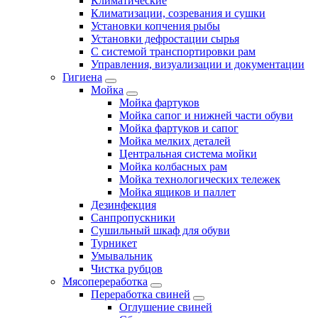
Климатические
Климатизации, созревания и сушки
Установки копчения рыбы
Установки дефростации сырья
С системой транспортировки рам
Управления, визуализации и документации
Гигиена
Мойка
Мойка фартуков
Мойка сапог и нижней части обуви
Мойка фартуков и сапог
Мойка мелких деталей
Центральная система мойки
Мойка колбасных рам
Мойка технологических тележек
Мойка ящиков и паллет
Дезинфекция
Санпропускники
Сушильный шкаф для обуви
Турникет
Умывальник
Чистка рубцов
Мясопереработка
Переработка свиней
Оглушение свиней