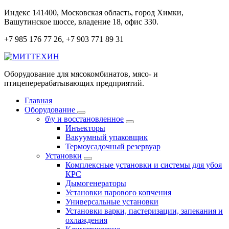
Перейти
Индекс 141400, Московская область, город Химки,
к
Вашутинское шоссе, владение 18, офис 330.
содержанию
+7 985 176 77 26, +7 903 771 89 31
Оборудование для мясокомбинатов, мясо- и
птицеперерабатывающих предприятий.
Главная
Оборудование
б\у и восстановленное
Инъекторы
Вакуумный упаковщик
Термоусадочный резервуар
Установки
Комплексные установки и системы для убоя
КРС
Дымогенераторы
Установки парового копчения
Универсальные установки
Установки варки, пастеризации, запекания и
охлаждения