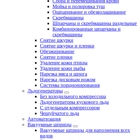
Сбора и перемешивания крови
Мойка и полировка туш
Ошпаривание и обезволашивание
Скребмашины
Шпарчаны и скребмашины раздельные
Комбинированные шпарчаны и
скребмашины
Снятие шкурки
Снятие шкурки и пленки
Обезжиривание
Снятие пленки
Удаление кожи птицы
Удаление кожи рыбы
Нарезка мяса и шпига
Нарезка дисковым ножом
Системы порционирования
Льдогенераторы
Без холодильного компрессора
Льдогенераторы кускового льда
С отдельным компрессором
Чешуйчатого льда
Автоматизация
Вакуумные шприцы
Вакуумные шприцы для наполнения всех
видов