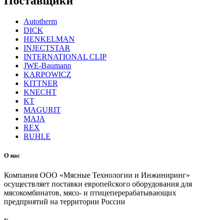
Поставщики
Autotherm
DICK
HENKELMAN
INJECTSTAR
INTERNATIONAL CLIP
JWE-Baumann
KARPOWICZ
KITTNER
KNECHT
KT
MAGURIT
MAJA
REX
RUHLE
О нас
Компания ООО «Мясные Технологии и Инжиниринг»
осуществляет поставки европейского оборудования для
мясокомбинатов, мясо- и птицеперерабатывающих
предприятий на территории России