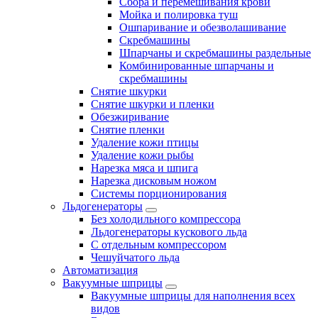
Сбора и перемешивания крови
Мойка и полировка туш
Ошпаривание и обезволашивание
Скребмашины
Шпарчаны и скребмашины раздельные
Комбинированные шпарчаны и
скребмашины
Снятие шкурки
Снятие шкурки и пленки
Обезжиривание
Снятие пленки
Удаление кожи птицы
Удаление кожи рыбы
Нарезка мяса и шпига
Нарезка дисковым ножом
Системы порционирования
Льдогенераторы
Без холодильного компрессора
Льдогенераторы кускового льда
С отдельным компрессором
Чешуйчатого льда
Автоматизация
Вакуумные шприцы
Вакуумные шприцы для наполнения всех
видов