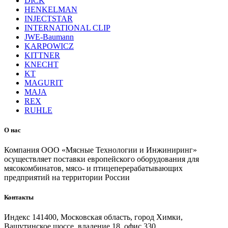
DICK
HENKELMAN
INJECTSTAR
INTERNATIONAL CLIP
JWE-Baumann
KARPOWICZ
KITTNER
KNECHT
KT
MAGURIT
MAJA
REX
RUHLE
О нас
Компания ООО «Мясные Технологии и Инжиниринг»
осуществляет поставки европейского оборудования для
мясокомбинатов, мясо- и птицеперерабатывающих
предприятий на территории России
Контакты
Индекс 141400, Московская область, город Химки,
Вашутинское шоссе, владение 18, офис 330.