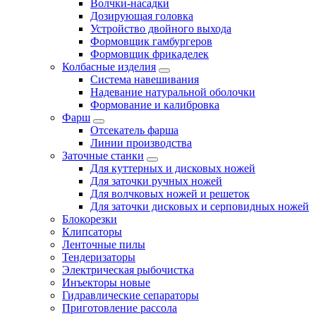
Волчки-насадки
Дозирующая головка
Устройство двойного выхода
Формовщик гамбургеров
Формовщик фрикаделек
Колбасные изделия
Система навешивания
Надевание натуральной оболочки
Формование и калибровка
Фарш
Отсекатель фарша
Линии производства
Заточные станки
Для куттерных и дисковых ножей
Для заточки ручных ножей
Для волчковых ножей и решеток
Для заточки дисковых и серповидных ножей
Блокорезки
Клипсаторы
Ленточные пилы
Тендеризаторы
Электрическая рыбочистка
Инъекторы новые
Гидравлические сепараторы
Приготовление рассола