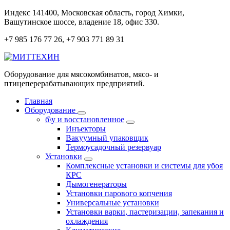
Перейти
Индекс 141400, Московская область, город Химки,
к
Вашутинское шоссе, владение 18, офис 330.
содержанию
+7 985 176 77 26, +7 903 771 89 31
Оборудование для мясокомбинатов, мясо- и
птицеперерабатывающих предприятий.
Главная
Оборудование
б\у и восстановленное
Инъекторы
Вакуумный упаковщик
Термоусадочный резервуар
Установки
Комплексные установки и системы для убоя
КРС
Дымогенераторы
Установки парового копчения
Универсальные установки
Установки варки, пастеризации, запекания и
охлаждения