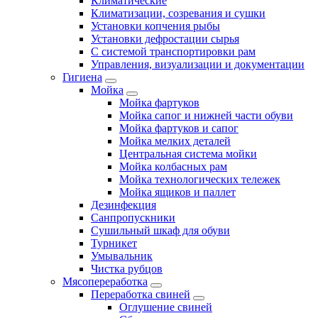
Климатические
Климатизации, созревания и сушки
Установки копчения рыбы
Установки дефростации сырья
С системой транспортировки рам
Управления, визуализации и документации
Гигиена
Мойка
Мойка фартуков
Мойка сапог и нижней части обуви
Мойка фартуков и сапог
Мойка мелких деталей
Центральная система мойки
Мойка колбасных рам
Мойка технологических тележек
Мойка ящиков и паллет
Дезинфекция
Санпропускники
Сушильный шкаф для обуви
Турникет
Умывальник
Чистка рубцов
Мясопереработка
Переработка свиней
Оглушение свиней